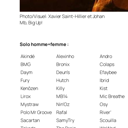
Photo/Visuel: Xavier Saint-Hillier et Johan
Mb, Big Up!
Solo homme+femme :
Akindé
Alexinho
Andro
BMG
Bronix
Colaps
Daym
Deun’s
Efaybee
Fury
Hutch
Ibrid
Kenôzen
Killy
Kist
Lirox
MB14
Mic Breathe
Mystraw
Nin’Oz
Osy
Polo Mr Groove
Rafal
River’
Sacartan
SamyTry
Scouilla