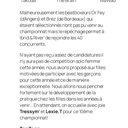
Takoda
The Brain
WaWad
Malheureusement les beatboxeurs Or Fey
(d’Angers) et Brez (de Bordeaux) qui
étaient sélectionnés n’ont pas pu venir au
championnat mais le repêchage permet à
Ibrid & River’ de rejoindre les 40
concurrents.
N’ayant pas reçu assez de candidatures il
n’y aura pas de compétition solo femme
cette année, nous avons proposé aux filles
motivées de participer avec les garçons
pour cette année et ce de manière
exceptionnelle. Nous allons nous pencher
fortement sur le développement de la
pratique chez les filles dans les années à
venir… En attendant, on accueille avec joie
Tressym’
et
Lexie.T
pour ce 10ème
championnat!