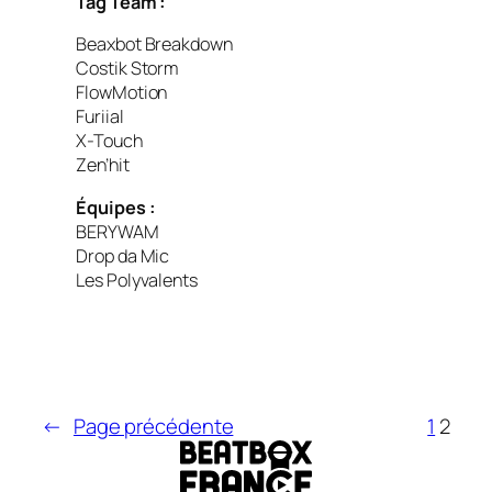
Tag Team :
Beaxbot Breakdown
Costik Storm
FlowMotion
Furiial
X-Touch
Zen’hit
Équipes :
BERYWAM
Drop da Mic
Les Polyvalents
←
Page précédente
1
2