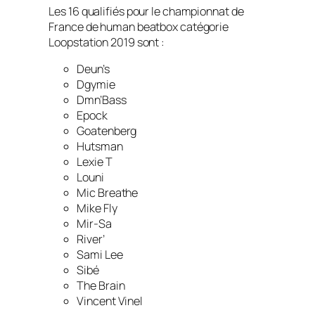
Les 16 qualifiés pour le championnat de
France de human beatbox catégorie
Loopstation 2019 sont :
Deun’s
Dgymie
Dmn’Bass
Epock
Goatenberg
Hutsman
Lexie T
Louni
Mic Breathe
Mike Fly
Mir-Sa
River’
Sami Lee
Sibé
The Brain
Vincent Vinel