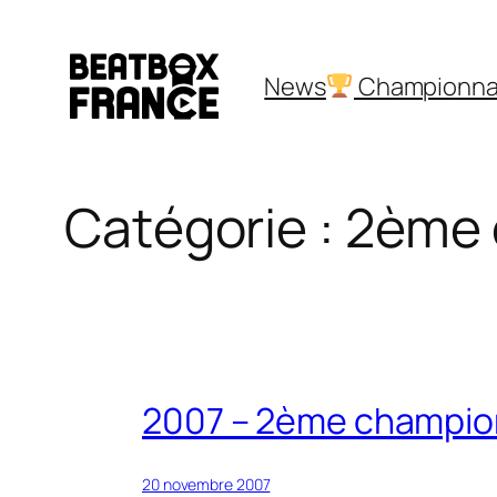
Aller
au
News
Championna
contenu
Catégorie :
2ème 
2007 – 2ème champion
20 novembre 2007