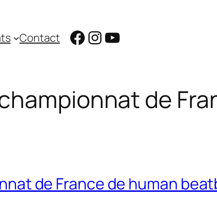
Facebook
Instagram
YouTube
ts
Contact
championnat de Fran
nat de France de human beatb