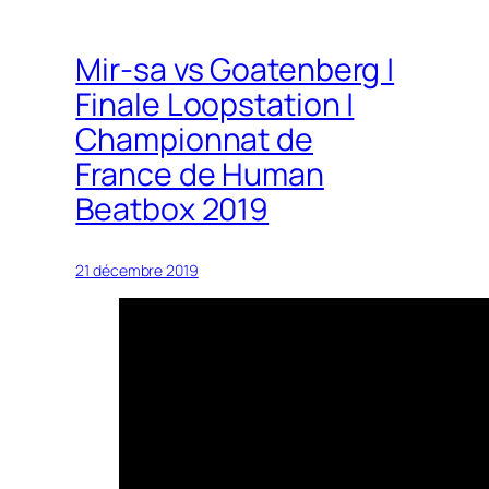
Mir-sa vs Goatenberg |
Finale Loopstation |
Championnat de
France de Human
Beatbox 2019
21 décembre 2019