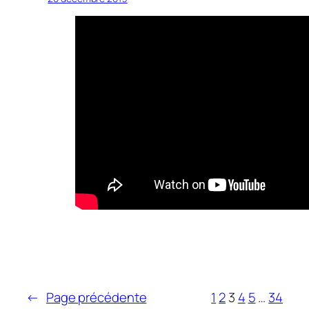
←
Page précédente
1
2
3
4
5
…
34