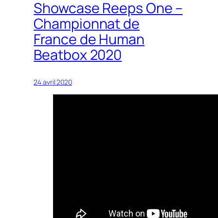
Showcase Reeps One –
Championnat de
France de Human
Beatbox 2020
24 avril 2020