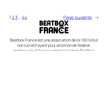
1
2
3
…
44
Page suivante
→
Beatbox France est une association de loi 1901 à but
non lucratif ayant pour ambition de fédérer,
promouvoir et faire rayonner le Human Beatbox
français, en rassemblant artistes, passionnés et
partenaires autour de valeurs fortes : liberté,
égalité, solidarité, créativité et bienveillance.
Beatbox France organise les championnats de
France de Human Beatbox.
RNA : W313040368. Siret : 94395497400011.
Facebook
Instagram
YouTube