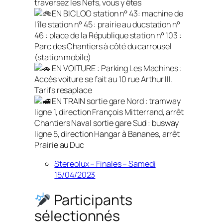
traversez les Nefs, vous y êtes
EN BICLOO station n° 43: machine de
l’île station n° 45 : prairie au ducstation n°
46 : place de la République station n° 103 :
Parc des Chantiers à côté du carrousel
(station mobile)
EN VOITURE : Parking Les Machines :
Accès voiture se fait au 10 rue Arthur III.
Tarifs resaplace
EN TRAIN sortie gare Nord : tramway
ligne 1, direction François Mitterrand, arrêt
Chantiers Naval sortie gare Sud : busway
ligne 5, direction Hangar à Bananes, arrêt
Prairie au Duc​​​​
Stereolux – Finales – Samedi
15/04/2023
Participants
sélectionnés