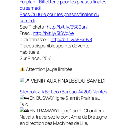
Yurplan – Billetterie pour les phases finales
du samedi
Pass Culture pour les phases finales du
samedi
See Tickets :
http://bit.ly/3S80unl
Fnac :
http://bit.ly/3ISVqAe
Ticketmaster :
http://bit.ly/3EEx9v8
Places disponibles points de vente
habituels.
Sur Place : 25 €
Attention jauge limitée
VENIR AUX FINALES DU SAMEDI
Stereolux, 4 Bd Léon Bureau, 44200 Nantes
EN BUSWAY ligne 5, arrêt Prairie au
Duc​
EN TRAMWAY Ligne 1 arrêt Chantiers
Navals, ​traversez le pont Anne de Bretagne
en direction des Machines de L’Ile,