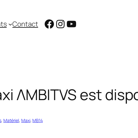
Facebook
Instagram
YouTube
ts
Contact
xi ΛMBITVS est disp
s
, 
Matériel
, 
Maxi
, 
MB14