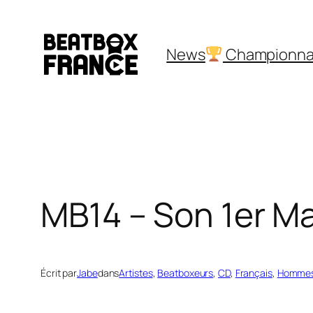
Aller
au
News
Championna
contenu
MB14 – Son 1er Ma
Écrit par
Jabe
dans
Artistes
, 
Beatboxeurs
, 
CD
, 
Français
, 
Homme