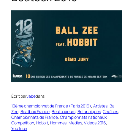
Écrit par
Jabe
dans
10ème championnat de France (Paris 2016)
, 
Artistes
, 
Ball-
Zee
, 
Beatbox France
, 
Beatboxeurs
, 
Britanniques
, 
Chaînes
, 
Championnats de France
, 
Championnats nationaux
, 
Compétition
, 
Hobbit
, 
Hommes
, 
Medias
, 
Vidéos 2016
, 
YouTube