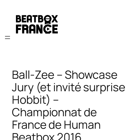
Aller
au
contenu
Ball-Zee – Showcase
Jury (et invité surprise
Hobbit) –
Championnat de
France de Human
Beatbox 2016