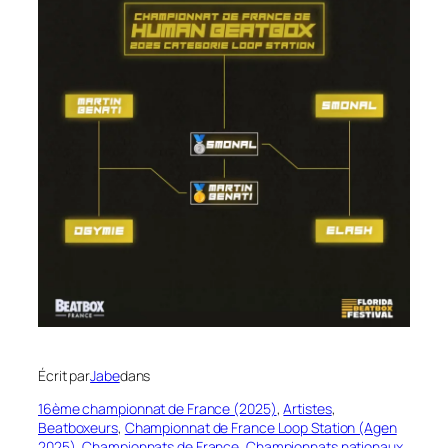
Écrit par
Jabe
dans
16ème championnat de France (2025)
, 
Artistes
, 
Beatboxeurs
, 
Championnat de France Loop Station (Agen
2025)
, 
Championnats de France
, 
Championnats nationaux
, 