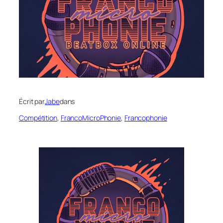
Écrit par
Jabe
dans
Compétition
, 
FrancoMicroPhonie
, 
Francophonie