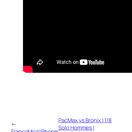
PacMax vs Bronix | 1/8
←
Solo Hommes |
FrancoMicroPhonie