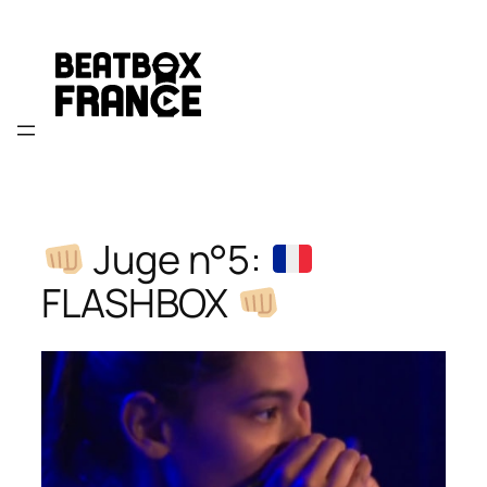
Aller
au
contenu
Juge n°5:
FLASHBOX