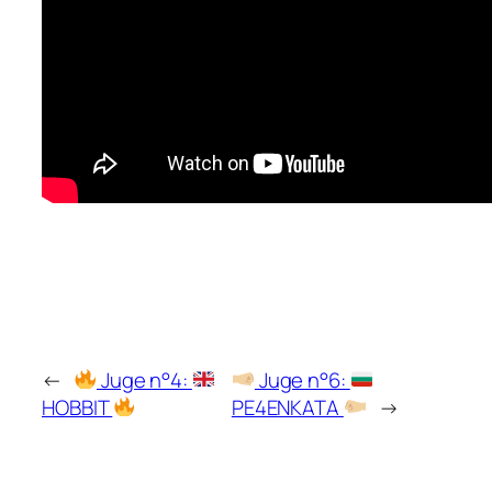
←
Juge n°4:
Juge n°6:
HOBBIT
PE4ENKATA
→