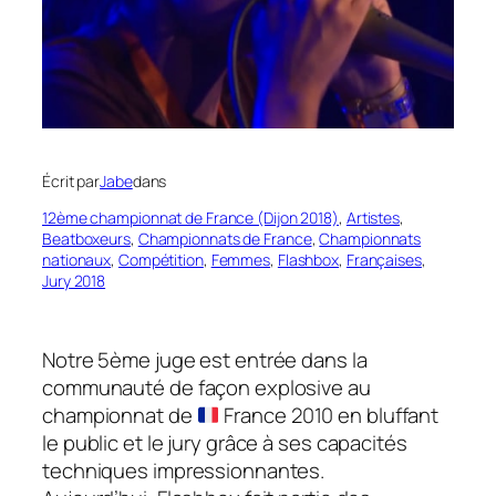
Écrit par
Jabe
dans
12ème championnat de France (Dijon 2018)
, 
Artistes
, 
Beatboxeurs
, 
Championnats de France
, 
Championnats
nationaux
, 
Compétition
, 
Femmes
, 
Flashbox
, 
Françaises
, 
Jury 2018
Notre 5ème juge est entrée dans la
communauté de façon explosive au
championnat de
France 2010 en bluffant
le public et le jury grâce à ses capacités
techniques impressionnantes.