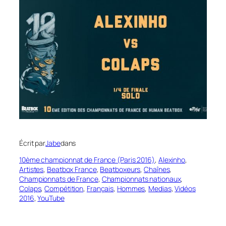
Écrit par
Jabe
dans
10ème championnat de France (Paris 2016)
, 
Alexinho
, 
Artistes
, 
Beatbox France
, 
Beatboxeurs
, 
Chaînes
, 
Championnats de France
, 
Championnats nationaux
, 
Colaps
, 
Compétition
, 
Français
, 
Hommes
, 
Medias
, 
Vidéos
2016
, 
YouTube