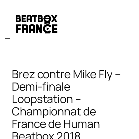
Aller
au
contenu
Brez contre Mike Fly –
Demi-finale
Loopstation –
Championnat de
France de Human
Beatbox 2018