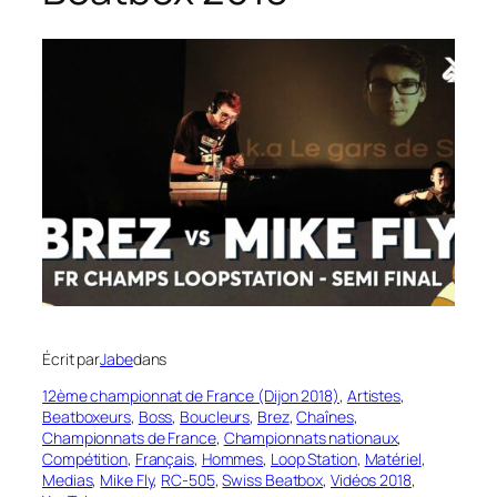
Écrit par
Jabe
dans
12ème championnat de France (Dijon 2018)
, 
Artistes
, 
Beatboxeurs
, 
Boss
, 
Boucleurs
, 
Brez
, 
Chaînes
, 
Championnats de France
, 
Championnats nationaux
, 
Compétition
, 
Français
, 
Hommes
, 
Loop Station
, 
Matériel
, 
Medias
, 
Mike Fly
, 
RC-505
, 
Swiss Beatbox
, 
Vidéos 2018
, 